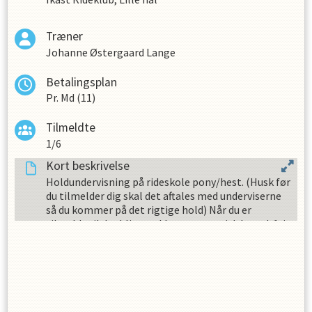
Træner
Johanne Østergaard Lange
Betalingsplan
Pr. Md (11)
Tilmeldte
1/6
Kort beskrivelse
Holdundervisning på rideskole pony/hest. (Husk før
du tilmelder dig skal det aftales med underviserne
så du kommer på det rigtige hold) Når du er
tilmeldt vil der blive trukket automatisk hver d. 1. i
måneden fra dit betalingskort. Der er løbende
måned + 30 dages opsigelse på rideskolehold. Hvis
du ønsker at blive udmeld, skal det ske på mail til
info@ikastrideklub.dk Der opkræves ikke i juli
måned, hvor der ikke er rideskole på grund af
sommerferie. Der er ikke undervisning på