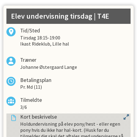
Elev undervisning tirsdag
| T4E
Tid/Sted
Tirsdag
18:15-19:00
Ikast Rideklub, Lille hal
Træner
Johanne Østergaard Lange
Betalingsplan
Pr. Md (11)
Tilmeldte
3/6
Kort beskrivelse
Holdundervisning på elev pony/hest - eller egen
pony hvis du ikke har hal-kort. (Husk før du
tilmelder dig skal det aftales med underviserne så