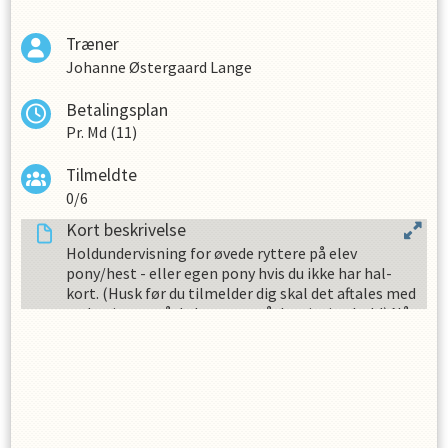
Træner
Johanne Østergaard Lange
Betalingsplan
Pr. Md (11)
Tilmeldte
0/6
Kort beskrivelse
Holdundervisning for øvede ryttere på elev
pony/hest - eller egen pony hvis du ikke har hal-
kort. (Husk før du tilmelder dig skal det aftales med
underviserne så du kommer på det rigtige hold) Når
du er tilmeldt vil der blive trukket automatisk hver
d. 1. i måneden fra dit betalingskort. Der er løbende
måned + 30 dages opsigelse på rideskolehold. Hvis
du ønsker at blive udmeld, skal det ske på mail til
info@ikastrideklub.dk Der opkræves ikke i juli
måned, hvor der ikke er rideskole på grund af