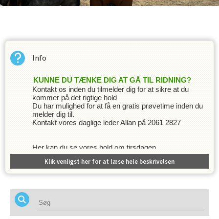
Info
KUNNE DU TÆNKE DIG AT GÅ TIL RIDNING?
Kontakt os inden du tilmelder dig for at sikre at du
kommer på det rigtige hold
Du har mulighed for at få en gratis prøvetime inden du
melder dig til.
Kontakt vores daglige leder Allan på 2061 2827
Her kan du se vores hold om tirsdagen
Klik venligst her for at læse hele beskrivelsen
Info
Dressur undervisning med klubbens egne undervisere.
Du kan ride på din egen eller en af rideskolens ponyer.
Når du er tilmeldt vil der blive trukket automatisk hver
d. 1. i måneden fra dit betalingskort.