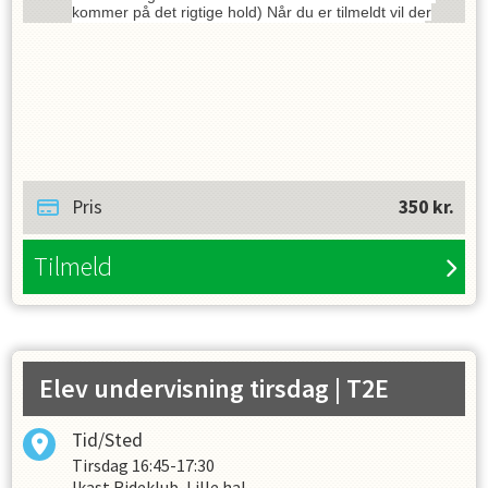
kommer på det rigtige hold) Når du er tilmeldt vil der
blive trukket automatisk hver d. 1. i måneden fra dit
betalingskort. Der er løbende måned + 30 dages
opsigelse på rideskolehold. Hvis du ønsker at blive
udmeld, skal det ske på mail til
ikastrideklub@gmail.com Der opkræves ikke i juli
måned, hvor der ikke er rideskole på grund af
sommerferie. Der er ikke undervisning på helligdage.
For at tilmelde sig på øvrige hold skal det ske via
henvisning fra Ridelæreren. Johanne underviser
tirsdag (Signe er reserve)
Pris
350
kr.
Tilmeld
Elev undervisning tirsdag
| T2E
Tid/Sted
Tirsdag
16:45-17:30
Ikast Rideklub, Lille hal