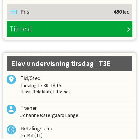
helligdage. For at tilmelde sig på øvrige hold skal
det ske via henvisning fra Ridelæreren. Johanne
Pris
450
kr.
underviser tirsdag (Signe er reserve)
Tilmeld
Elev undervisning tirsdag
| T3E
Tid/Sted
Tirsdag
17:30-18:15
Ikast Rideklub, Lille hal
Træner
Johanne Østergaard Lange
Betalingsplan
Pr. Md (11)