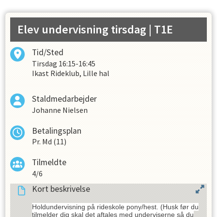
Der er løbende måned + 30 dages opsigelse på
rideskolehold.
Hvis du ønsker at blive udmeldt, skal det ske på mail
Elev undervisning tirsdag
| T1E
til medlemirk@gmail.com
ikke
Der opkræves
i juli måned, hvor der ikke er
rideskole på grund af sommerferie.
Tid/Sted
ikke
Der er
undervisning på helligdage.
Tirsdag
16:15-16:45
Ikast Rideklub, Lille hal
Staldmedarbejder
Johanne Nielsen
Betalingsplan
Pr. Md (11)
Tilmeldte
4/6
Kort beskrivelse
Holdundervisning på rideskole pony/hest. (Husk før du
tilmelder dig skal det aftales med underviserne så du