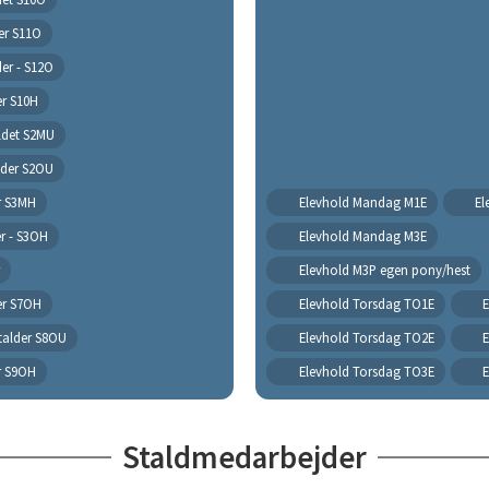
er S11O
der - S12O
er S10H
ldet S2MU
lder S2OU
r S3MH
Elevhold Mandag M1E
El
r - S3OH
Elevhold Mandag M3E
Elevhold M3P egen pony/hest
er S7OH
Elevhold Torsdag TO1E
talder S8OU
Elevhold Torsdag TO2E
r S9OH
Elevhold Torsdag TO3E
Staldmedarbejder