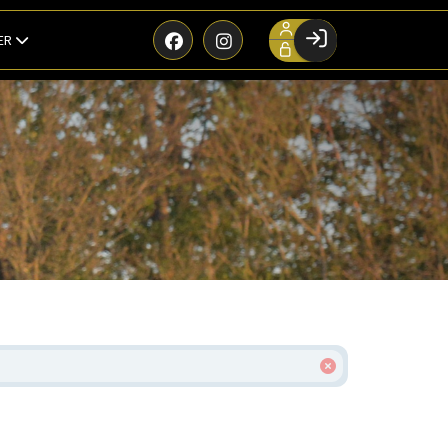
ER
Facebook login
Husk mig
Glemt password
Opret profil
Log ind