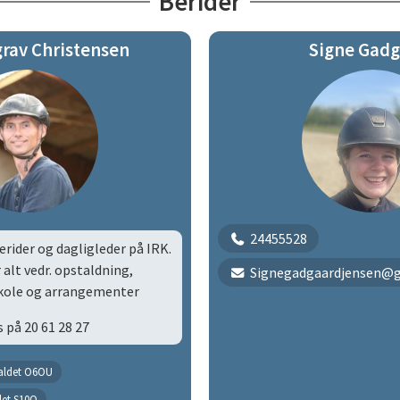
Berider
grav Christensen
Signe Gad
24455528
erider og dagligleder på IRK.
 alt vedr. opstaldning,
Signegadgaardjensen@
skole og arrangementer
 på 20 61 28 27
taldet O6OU
det S10O