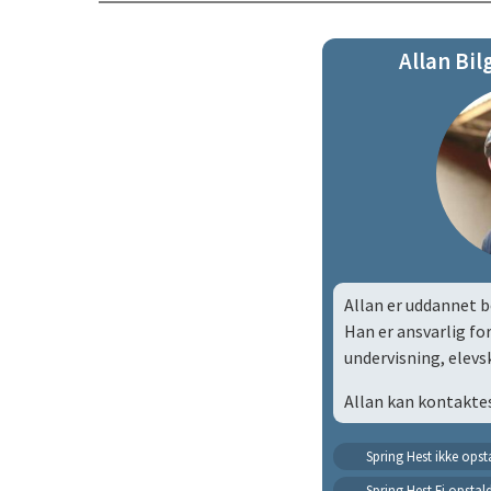
Allan Bil
Allan er uddannet b
Han er
ansvarlig for
undervisning, elev
Allan kan kontaktes
Spring Hest ikke ops
Spring Hest Ej opstal