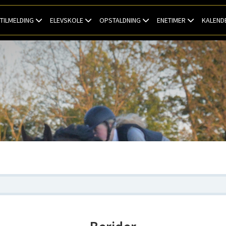
TILMELDING
ELEVSKOLE
OPSTALDNING
ENETIMER
KALEND