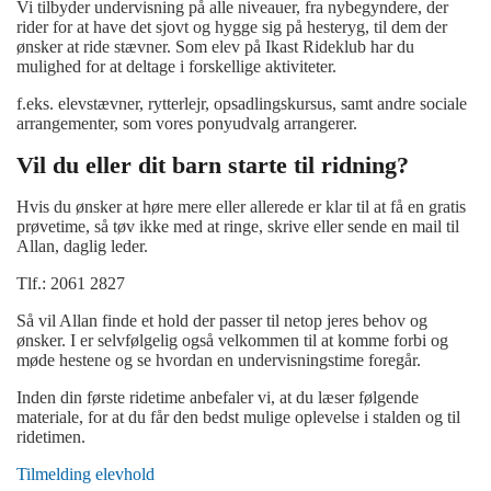
Vi tilbyder undervisning på alle niveauer, fra nybegyndere, der
rider for at
have det sjovt og hygge sig på hesteryg, til dem der
ønsker at ride stævner.
Som elev på Ikast Rideklub har du
mulighed for at deltage i forskellige aktiviteter.
f.eks. elevstævner, rytterlejr, opsadlingskursus, samt andre sociale
arrangementer,
som vores ponyudvalg arrangerer.
Vil du eller dit barn starte til ridning?
Hvis du ønsker at høre mere eller allerede er klar til at få en gratis
prøvetime, så tøv
ikke med at ringe, skrive eller sende en mail til
Allan, daglig leder.
Tlf.: 2061 2827
Så vil Allan finde et hold der passer til netop jeres behov og
ønsker.
I er selvfølgelig også velkommen til at komme forbi og
møde hestene og se hvordan en
undervisningstime foregår.
Inden din første ridetime anbefaler vi, at du læser følgende
materiale, for at du får den bedst
mulige oplevelse i stalden og til
ridetimen.
Tilmelding elevhold